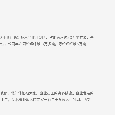
落于荆门高新技术产业开发区，占地面积达30万平方米，是
业。公司年产丙纶短纤维10万多吨，涤纶短纤维3万吨，复
你我他，做好体检福大家。企业员工的身心健康是企业发展的
日上午，湖北省肿瘤医院专家一行二十多位医生到湖北博韬