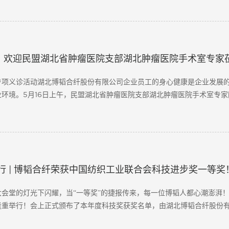
｜欢迎民盟湖北省肿瘤医院支部湖北肿瘤医院手术室专家
专项义诊活动湖北博韬合纤股份有限公司企业员工的身心健康是企业发展
环境。5月16日上午，民盟湖北省肿瘤医院支部湖北肿瘤医院手术室专
题的教育专项义诊活动，用专业的医疗服务，为全体员工及家属送去了专业的..
行 | 博韬合纤荣获中国纺织工业联合会科技进步奖一等奖
会堂的灯光下闪耀，当“一等奖”的捷报传来，每一位博韬人都心潮澎湃！1
隆重举行！会上正式颁布了本年度科技奖获奖名单，由湖北博韬合纤股份
用聚丙烯短纤维大容量制备关键技术及产业化》项目，凭借其重大的技.....