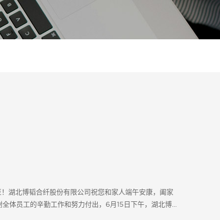
粽”而至！湖北博韬合纤股份有限公司祝您和家人端午安康，阖家
谢全体员工的辛勤工作和努力付出，6月15日下午，湖北博韬