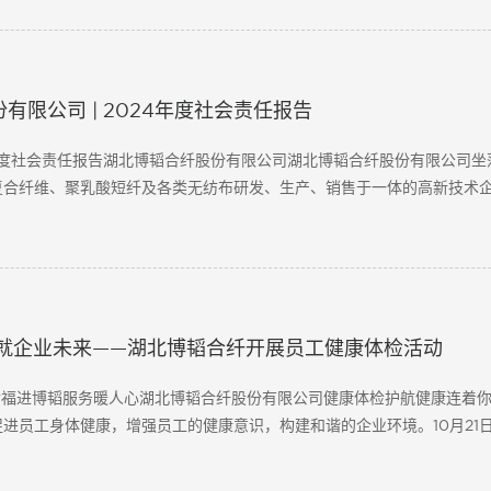
有限公司 | 2024年度社会责任报告
年度社会责任报告湖北博韬合纤股份有限公司湖北博韬合纤股份有限公司坐
复合纤维、聚乳酸短纤及各类无纺布研发、生产、销售于一体的高新技术企
应用于无纺布、汽车内饰、土工布、地毯、过滤等多个领域。凭借卓......
成就企业未来——湖北博韬合纤开展员工健康体检活动
幸福进博韬服务暖人心湖北博韬合纤股份有限公司健康体检护航健康连着
进员工身体健康，增强员工的健康意识，构建和谐的企业环境。10月21
员工及家属开展为期半天的健康体检，为大家送去温暖和......