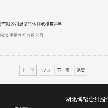
份有限公司温室气体排放核查声明
博 韬 合 纤 有 限 公 司......
上一页
1 / 3
下一页
尾页
湖北博韬合纤股