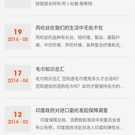
与会会长认为，随着中国经济进入中速发展
财政部长阿布·阿卜杜勒·穆希特
期，行业发展也进入了调整期，虽然行业目前
(abulmaalabdul)宣布,2013-14年度财政预算
面临诸多挑战，但大家对未来发展充......
将无纺布进口关税削减20%。 但是,对重新
建立在较更安全集群的服装工业,预算没有分配
丙纶丝在我们的生活中无处不在
19
新的资金。 由于林蛙广场建筑物倒塌造成
丙纶丝的品种有长丝、短纤维、鬃丝、膜裂纤
2014 - 05
超过1好品质人死亡,因此,业内人士希望部长为解
维、中空纤维、异形纤维、各种复合纤维和无
决工作场所......
纺织布等。主要用途是制作地毯、装饰布、家
具布、各种绳索、条带、渔网、吸油毡、建筑
增强材料、包装材料和工业用布，如滤布、袋
毛巾知识总汇
17
布等。此外在衣着方面应用也日趋广泛，可与
毛巾知识总汇 您知道毛巾使用多久才合适吗？
2014 - 04
多种纤维混纺制成不同类型的混纺织物，经过
您知道如何选购毛巾吗？如何才能保持毛巾的
针织加工后可以制成衬衣、外衣、运动衣、袜
柔软？如何养护毛巾？什么才是正确的毛巾使
子等。由丙纶中空纤维制成的絮被，质轻、
用方法？现在就请您耐心地听我们一一道来。
保......
1、毛巾使用多久才合适？ 专家介绍，个人用毛
印度政府对进口氨纶发起保障调查
12
巾较好 30 天左右便换新，较多不应超过 40
印度保障总局、消费税和海关中央委员会发
2014 - 03
天。也许有人会说，这不是太浪费了吗？其实
布公告称，印度政府决定对进入印度的弹性长
这是有科学道理的。 毛巾用久了会发硬，较重