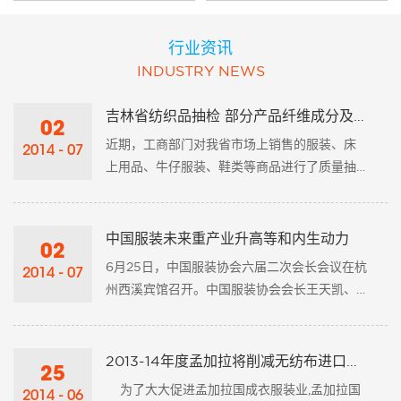
行业资讯
INDUSTRY NEWS
吉林省纺织品抽检 部分产品纤维成分及含量不合格
02
近期，工商部门对我省市场上销售的服装、床
2014 - 07
上用品、牛仔服装、鞋类等商品进行了质量抽
查检验。 一件衣服的纤维含量，是反映产
品面料、填充物品质的重要参数，它是生产企
业向消费者明示产品成分的较直接的方式，也
中国服装未来重产业升高等和内生动力
02
是消费者选购蚕丝被的重要参考指标。 根
6月25日，中国服装协会六届二次会长会议在杭
2014 - 07
据地区强制性标准的规定，纺织品和服装的纤
州西溪宾馆召开。中国服装协会会长王天凯、
维含量应符合FZ/T 01053《纺织品纤维含量的
名誉会长杜钰洲及二十余位副会长出席了会
标识》标准要求。但在这......
议，常务副会长陈大鹏主持了会议。 本次
会议围绕目前行业形势判断，行业“十三五”发展
2013-14年度孟加拉将削减无纺布进口关税20%
25
规划意见，以及协会工作创新三个议题展开。
为了大大促进孟加拉国成衣服装业,孟加拉国
2014 - 06