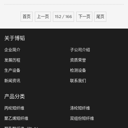
丝纱线，俗称氨纶发起保障措施调查。 总
要的是它会沾染......
局称，1997年印度Indorama工业有限公司提
交申请，希望对进口的弹性长丝纱线征收保护
首页
上一页
152 / 166
下一页
尾页
关税，以保障国内生产商免受严重伤害或威
胁。 印度Indorama工业有限公司在申请
书中提到，它是印度单个......
关于博韬
企业简介
子公司介绍
发展历程
资质荣誉
生产设备
检测设备
新闻资讯
联系我们
产品分类
丙纶短纤维
涤纶短纤维
聚乙烯短纤维
双组份短纤维